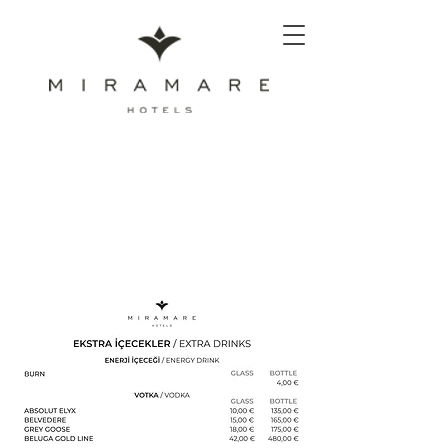
Ekstra Alkollü ve Soft İçecek
Menüsü